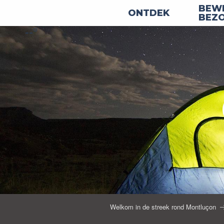
Aller
BEWE
ONTDEK
au
BEZ
--°
contenu
principal
Welkom in de streek rond Montluçon