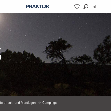
nl
PRAKTIJK
Zoek op
Voir les favoris
S
e streek rond Montluçon
Campings