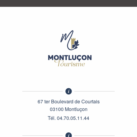
Camping municipal de l'Aumance
Camping La Ferme de l'Aventure
Camping des Écossais
Camping municipal La Plage du Cher
Camping La Font Saint-Julien
Camping de l'étang de Sault
Camping Le Domaine de Villateux
Camping de Champ-Fossé
Camping canin Le Grand Larue
Camping La p'Thite Marmande
Camping municipal
Camping La Chassagne
67 ter Boulevard de Courtais
03100 Montluçon
Tél. 04.70.05.11.44