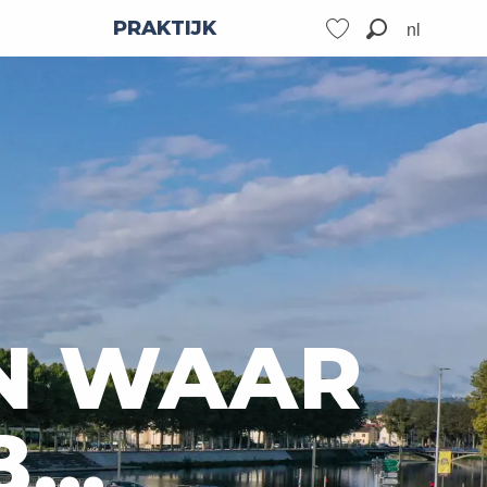
nl
PRAKTIJK
Zoek op
Voir les favoris
N WAAR
...