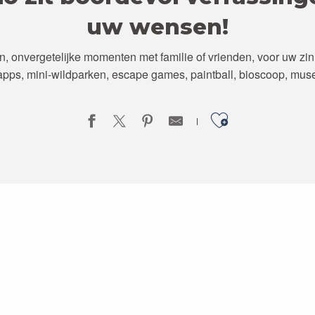
uw wensen!
, onvergetelijke momenten met familie of vrienden, voor uw zin i
-apps, mini-wildparken, escape games, paintball, bioscoop, mu
Ajouter a
DR-ROUTE DOOR DE MIDDELEEUWSE STAD MON
LEES MEER OVER