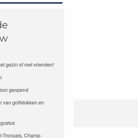
de
uw
et gezin of met vrienden!
n:
 door geopend
r van golfstokken en
ugustus
et-Tronçais, Champ-