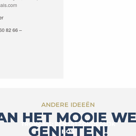
ais.com
er
60 82 66 –
ANDERE IDEEËN
AN HET MOOIE WE
TRONÇAIS: EEN UITZONDERLIJK
GENIETEN!
BOS