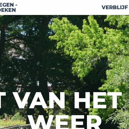
GEN -
VERBLIJF
OEKEN
T VAN HET
WEER