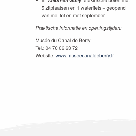
In
Vallon-en-Sully
: elektrische boten met
5 zitplaatsen en 1 waterfiets – geopend
van mei tot en met september
Praktische informatie en openingstijden:
Musée du Canal de Berry
Tel.: 04 70 06 63 72
Website:
www.museecanaldeberry.fr