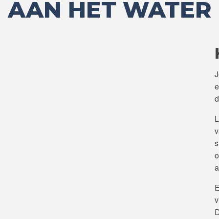
AAN HET WATER
J
e
d
L
v
s
o
a
E
v
D