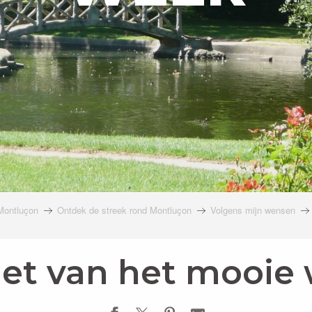
Montluçon
Ontdek de streek rond Montluçon
Volgens mijn wensen
et van het mooie