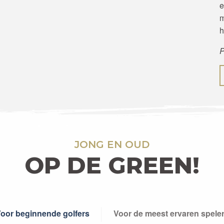
e
m
h
P
JONG EN OUD
OP DE GREEN!
oor beginnende golfers
Voor de meest ervaren spele