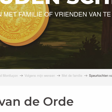
 MET FAMILIE OF VRIENDEN VAN TE
nd Montluçon
Volgens mijn wensen
Met de familie
Speurtochten v
van de Orde