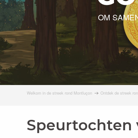
OM SAMEN
Welkom in de streek rond Montluçon
Ontdek de streek ro
Speurtochten 