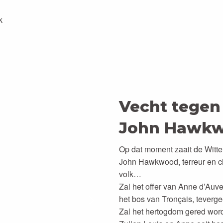
k
Vecht tegen
John Hawkw
Op dat moment zaait de Witte
John Hawkwood, terreur en ch
volk…
Zal het offer van Anne d’Auv
het bos van Tronçais, teverge
Zal het hertogdom gered wo