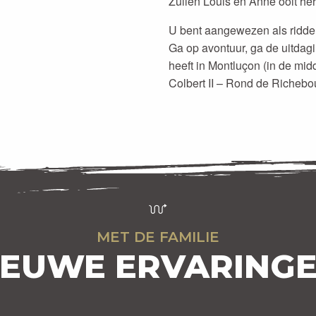
Zullen Louis en Anne ooit h
U bent aangewezen als ridder
Ga op avontuur, ga de uitdag
heeft in Montluçon (in de mid
Colbert II – Rond de Richebo
MET DE FAMILIE
IEUWE ERVARINGE