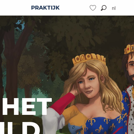
nl
PRAKTIJK
Zoek op
Voir les favoris
 HET
ILD