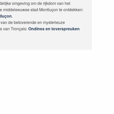
edelijke omgeving om de rijkdom van het
de middeleeuwse stad Montluçon te ontdekken:
tluçon
.
n van de betoverende en mysterieuze
s van Tronçais:
Ondines en toverspreuken