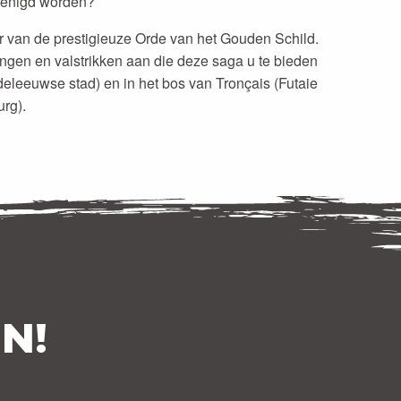
erenigd worden?
 van de prestigieuze Orde van het Gouden Schild.
ingen en valstrikken aan die deze saga u te bieden
deleeuwse stad) en in het bos van Tronçais (Futaie
urg).
N!