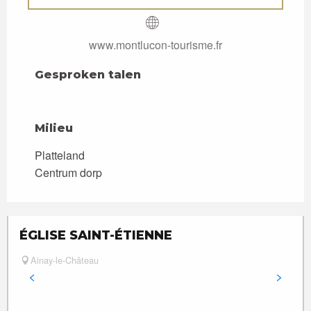
www.montlucon-tourisme.fr
Gesproken talen
Gesproken talen
Milieu
Milieu
Platteland
Centrum dorp
ÉGLISE SAINT-ÉTIENNE
Ainay-le-Château