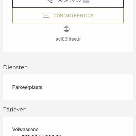
CONTACTEER ONS
acl03.free.fr
Diensten
Parkeerplaats
Tarieven
Volwassene
Tarieven 2026