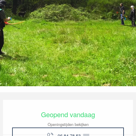
Openingstijden en contactgegevens
Geopend vandaag
Openingstijden bekijken
06 84 78 53
▒▒