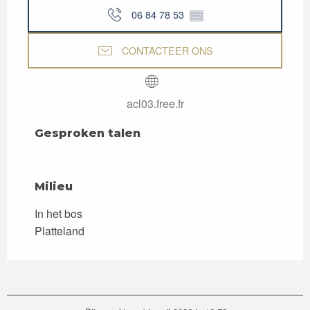
06 84 78 53
▒▒
CONTACTEER ONS
acl03.free.fr
Gesproken talen
Gesproken talen
Milieu
Milieu
In het bos
Platteland