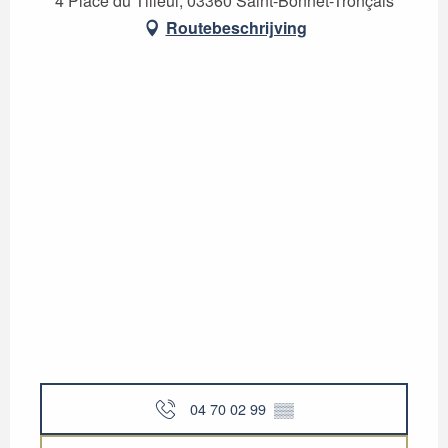
4 Place du Tilleul, 03360 Saint-Bonnet-Tronçais
Routebeschrijving
04 70 02 99
▒▒