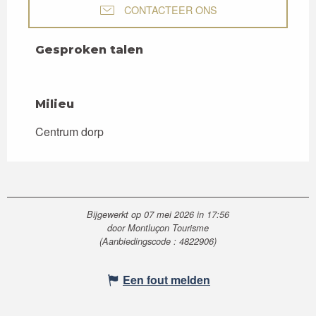
CONTACTEER ONS
Gesproken talen
Gesproken talen
Milieu
Milieu
Centrum dorp
Bijgewerkt op 07 mei 2026 in 17:56
door Montluçon Tourisme
(Aanbiedingscode :
4822906
)
Een fout melden