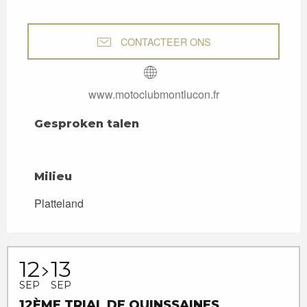
CONTACTEER ONS
www.motoclubmontlucon.fr
Gesproken talen
Gesproken talen
Milieu
Milieu
Platteland
12
13
SEP
SEP
12ÈME TRIAL DE QUINSSAINES