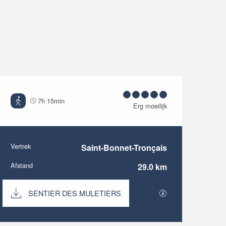
7h 15min
Erg moeilijk
Vertrek
Saint-Bonnet-Tronçais
Praktische informati
Afstand
29.0 km
Documentatie
SENTIER DES MULETIERS
Met GPX / KML-be