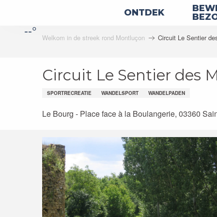
Aller
BEWE
ONTDEK
au
BEZ
--°
contenu
Welkom in de streek rond Montluçon
Circuit Le Sentier de
principal
Circuit Le Sentier des M
SPORTRECREATIE
WANDELSPORT
WANDELPADEN
Le Bourg - Place face à la Boulangerie, 03360 Sai