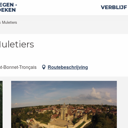
GEN -
VERBLIJF
OEKEN
s Muletiers
uletiers
nt-Bonnet-Tronçais
Routebeschrijving