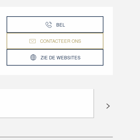
Openingstijden en co
BEL
CONTACTEER ONS
ZIE DE WEBSITES
CIRCUIT "EN
Saint-Bonnet-Tronç