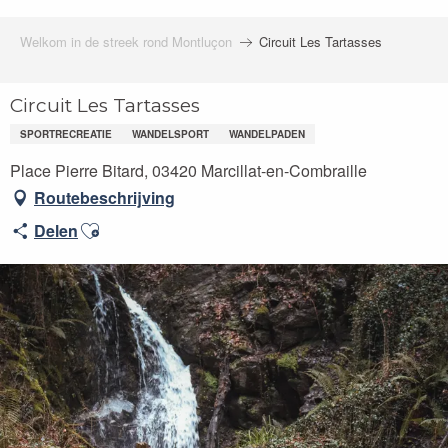
Welkom in de streek rond Montluçon
Circuit Les Tartasses
Circuit Les Tartasses
SPORTRECREATIE
WANDELSPORT
WANDELPADEN
Place Pierre Bitard, 03420 Marcillat-en-Combraille
Routebeschrijving
Ajouter aux favoris
Delen