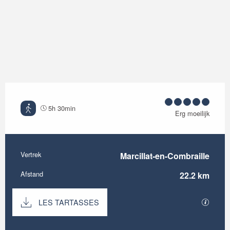
5h 30min
Erg moeilijk
Vertrek
Marcillat-en-Combraille
Praktische informatie
Afstand
22.2 km
Documentatie
LES TARTASSES
Met GP