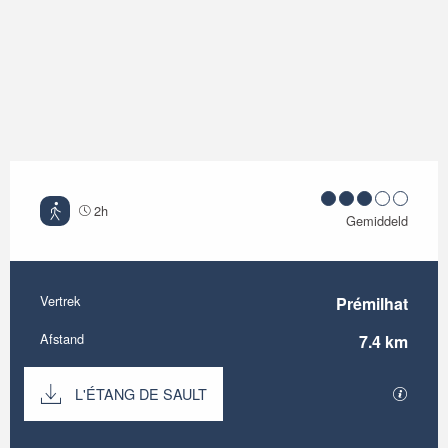
2h
Gemiddeld
Vertrek
Prémilhat
Praktische informatie
Afstand
7.4 km
Documentatie
L'ÉTANG DE SAULT
Met GP