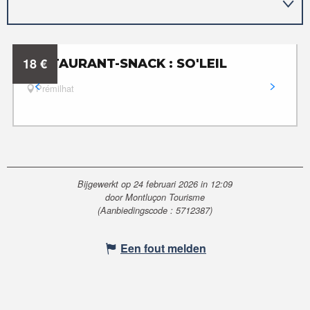
18
€
RESTAURANT-SNACK : SO'LEIL
Prémilhat
Bijgewerkt op 24 februari 2026 in 12:09
door Montluçon Tourisme
(Aanbiedingscode :
5712387
)
Een fout melden