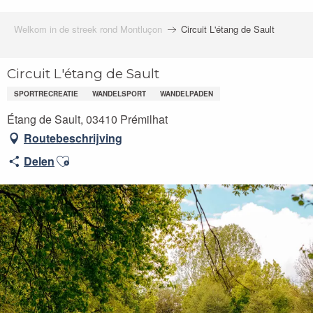
Welkom in de streek rond Montluçon
Circuit L'étang de Sault
Circuit L'étang de Sault
SPORTRECREATIE
WANDELSPORT
WANDELPADEN
Étang de Sault, 03410 Prémilhat
Routebeschrijving
Ajouter aux favoris
Delen