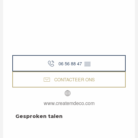
06 56 88 47
▒▒
CONTACTEER ONS
www.createmdeco.com
Gesproken talen
Gesproken talen