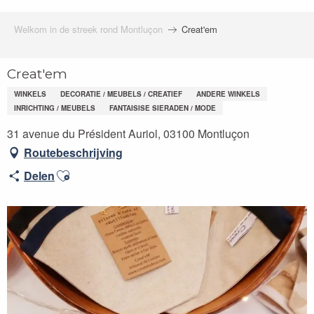
Welkom in de streek rond Montluçon
Creat'em
Creat'em
WINKELS
DECORATIE / MEUBELS / CREATIEF
ANDERE WINKELS
INRICHTING / MEUBELS
FANTAISISE SIERADEN / MODE
31 avenue du Président Auriol, 03100 Montluçon
Routebeschrijving
Ajouter aux favoris
Delen