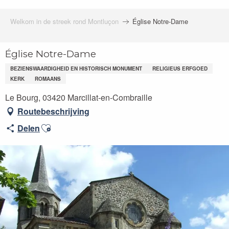
Welkom in de streek rond Montluçon
Église Notre-Dame
Église Notre-Dame
BEZIENSWAARDIGHEID EN HISTORISCH MONUMENT
RELIGIEUS ERFGOED
KERK
ROMAANS
Le Bourg, 03420 Marcillat-en-Combraille
Routebeschrijving
Ajouter aux favoris
Delen