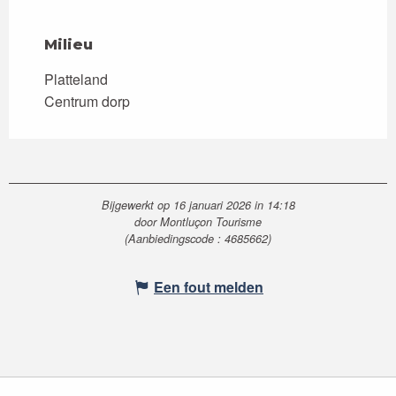
Milieu
Milieu
Platteland
Centrum dorp
Bijgewerkt op 16 januari 2026 in 14:18
door Montluçon Tourisme
(Aanbiedingscode :
4685662
)
Een fout melden