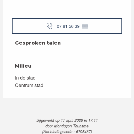
07 81 56 39
▒▒
Gesproken talen
Gesproken talen
Milieu
Milieu
In de stad
Centrum stad
Bijgewerkt op 17 april 2026 in 17:11
door Montluçon Tourisme
(Aanbiedingscode :
6795467
)