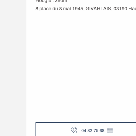
Hoogte : 350m
8 place du 8 mai 1945, GIVARLAIS, 03190 Ha
04 82 75 68
▒▒