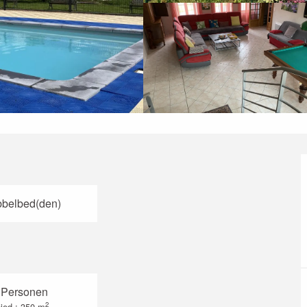
belbed(den)
 Personen
2
ied : 350 m