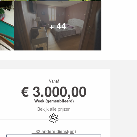
+ 44
Openingstijden en co
Vanaf
€ 3.000,00
Week (gemeubileerd)
Bekijk alle prijzen
Dieren toegelaten
+ 82 andere dienst(en)