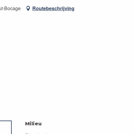
ut-Bocage
Routebeschrijving
Milieu
Milieu