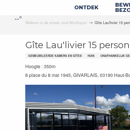
Aller
BEWE
ONTDEK
au
BEZ
--°
contenu
Welkom in de streek rond Montluçon
Gîte Lau'livier 15 pe
principal
Gîte Lau'livier 15 perso
GEMEUBILEERDE KAMERS EN GÎTES
HUIS
ONAFHANKELIJK G
Hoogte : 350m
8 place du 8 mai 1945, GIVARLAIS, 03190 Haut-B