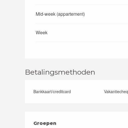
Mid-week (appartement)
Week
Betalingsmethoden
Bankkaart/creditcard
Vakantieche
Groepen
Groepen