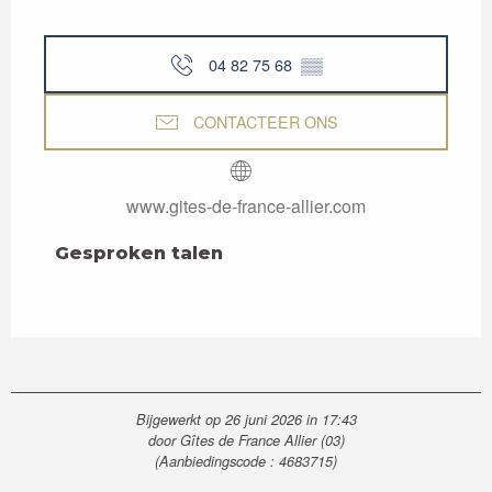
04 82 75 68
▒▒
CONTACTEER ONS
www.gites-de-france-allier.com
Gesproken talen
Gesproken talen
Bijgewerkt op 26 juni 2026 in 17:43
door Gîtes de France Allier (03)
(Aanbiedingscode :
4683715
)