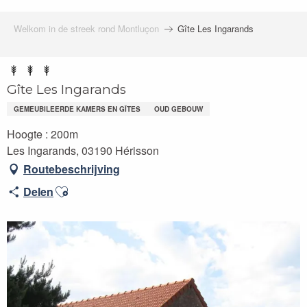
Welkom in de streek rond Montluçon
Gîte Les Ingarands
Gîte Les Ingarands
GEMEUBILEERDE KAMERS EN GÎTES
OUD GEBOUW
Hoogte : 200m
Les Ingarands, 03190 Hérisson
Routebeschrijving
Ajouter aux favoris
Delen