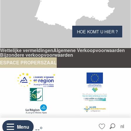
HOE KOMT U HIER ?
Wettelijke vermeldingen
Algemene Verkoopvoorwaarden
Bijzondere verkoopvoorwaarden
ESPACE PRO
PERSZAAL
Aller
nl
Menu
--°