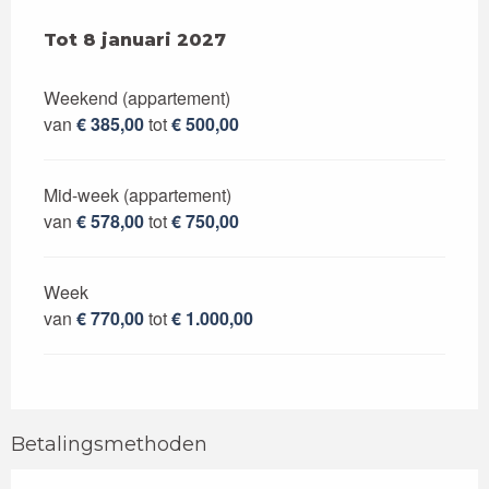
Van
Tot
8 januari 2027
3 januari 2026
tot
8 januari 2027
Weekend (appartement)
van
€ 385,00
tot
€ 500,00
Mid-week (appartement)
van
€ 578,00
tot
€ 750,00
Week
van
€ 770,00
tot
€ 1.000,00
Betalingsmethoden