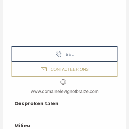
BEL
CONTACTEER ONS
www.domainelevignotbraize.com
Gesproken talen
Gesproken talen
Milieu
Milieu