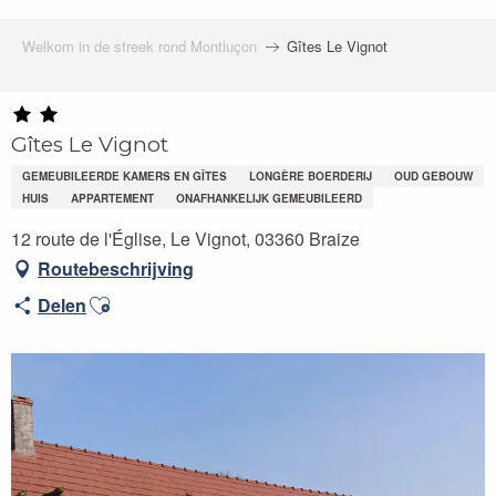
Welkom in de streek rond Montluçon
Gîtes Le Vignot
Gîtes Le Vignot
GEMEUBILEERDE KAMERS EN GÎTES
LONGÈRE BOERDERIJ
OUD GEBOUW
HUIS
APPARTEMENT
ONAFHANKELIJK GEMEUBILEERD
12 route de l'Église, Le Vignot, 03360 Braize
Routebeschrijving
Ajouter aux favoris
Delen