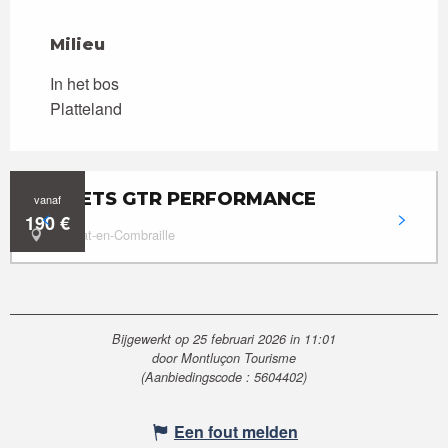
Milieu
Milieu
In het bos
Platteland
CHALETS GTR PERFORMANCE
vanaf
190
€
Marcillat-en-Combraille
Bijgewerkt op 25 februari 2026 in 11:01
door Montluçon Tourisme
(Aanbiedingscode :
5604402
)
Een fout melden