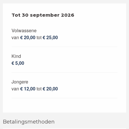
Van
Tot
30 september 2026
18 april 2026
tot
30 september 2026
Volwassene
van
€ 20,00
tot
€ 25,00
Kind
€ 5,00
Jongere
van
€ 12,00
tot
€ 20,00
Betalingsmethoden