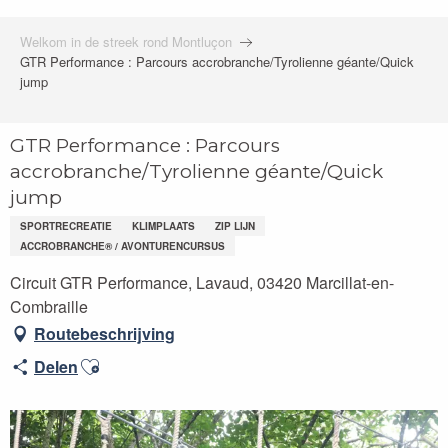
Welkom in de streek rond Montluçon
GTR Performance : Parcours accrobranche/Tyrolienne géante/Quick
jump
GTR Performance : Parcours
accrobranche/Tyrolienne géante/Quick
jump
SPORTRECREATIE
KLIMPLAATS
ZIP LIJN
ACCROBRANCHE® / AVONTURENCURSUS
Circuit GTR Performance, Lavaud, 03420 Marcillat-en-
Combraille
Routebeschrijving
Ajouter aux favoris
Delen