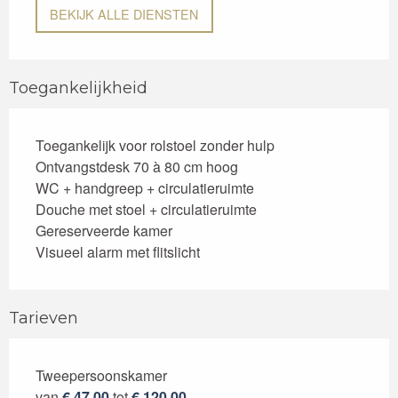
BEKIJK ALLE DIENSTEN
Toegankelijkheid
Toegankelijk voor rolstoel zonder hulp
Ontvangstdesk 70 à 80 cm hoog
WC + handgreep + circulatieruimte
Douche met stoel + circulatieruimte
Gereserveerde kamer
Visueel alarm met flitslicht
Tarieven
Tweepersoonskamer
Tarieven 2026
van
€ 47,00
tot
€ 120,00