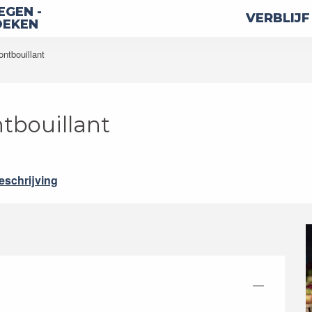
GEN -
VERBLIJF
OEKEN
ontbouillant
tbouillant
eschrijving
—