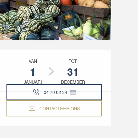
Openingstijden en co
VAN
TOT
1
31
JANUARI
DECEMBER
04 70 02 34
▒▒
CONTACTEER ONS