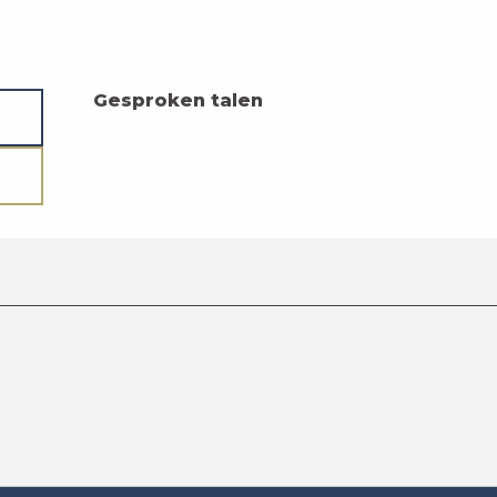
Gesproken talen
Gesproken talen