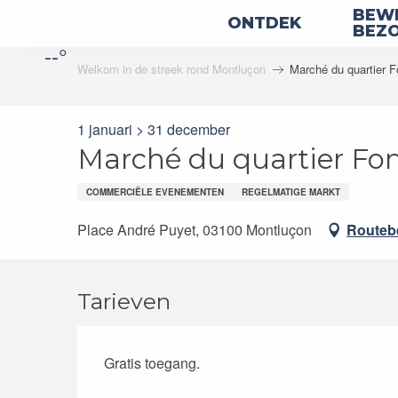
Aller
BEWE
ONTDEK
au
BEZ
--°
contenu
Welkom in de streek rond Montluçon
Marché du quartier F
principal
1 januari > 31 december
Marché du quartier Fon
COMMERCIËLE EVENEMENTEN
REGELMATIGE MARKT
Place André Puyet, 03100 Montluçon
Routeb
Tarieven
Gratis toegang.