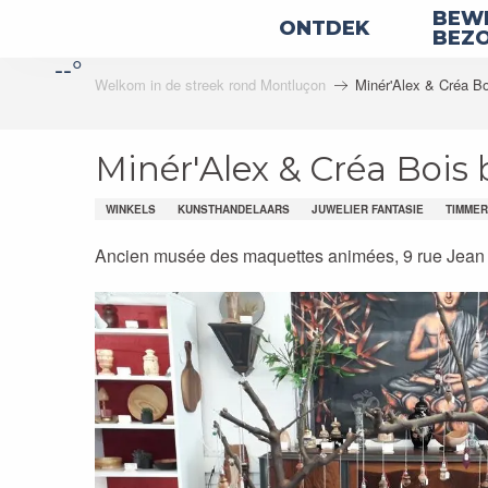
Aller
BEWE
ONTDEK
au
BEZ
--°
contenu
Welkom in de streek rond Montluçon
Minér'Alex & Créa B
principal
Minér'Alex & Créa Bois
WINKELS
KUNSTHANDELAARS
JUWELIER FANTASIE
TIMME
Ancien musée des maquettes animées, 9 rue Jean 