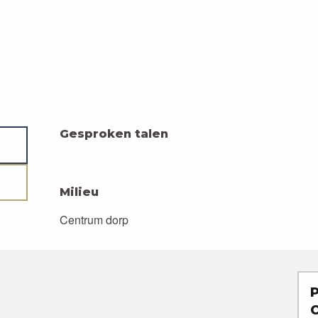
Gesproken talen
Gesproken talen
Milieu
Milieu
Centrum dorp