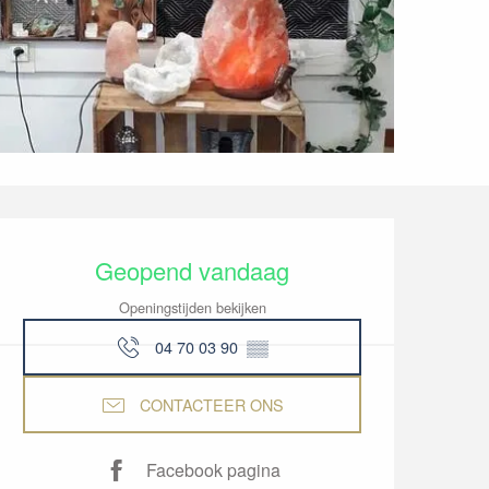
Openingstijden en co
Geopend vandaag
Openingstijden bekijken
04 70 03 90
▒▒
CONTACTEER ONS
Facebook pagina