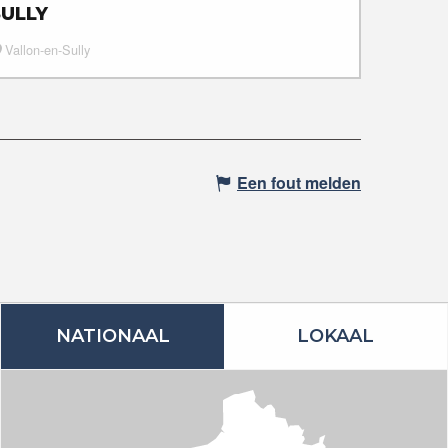
SULLY
Vallon-en-Sully
Een fout melden
NATIONAAL
LOKAAL