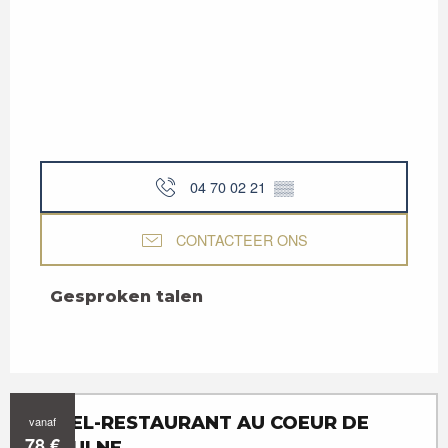
04 70 02 21
▒▒
CONTACTEER ONS
Gesproken talen
Gesproken talen
HÔTEL-RESTAURANT AU COEUR DE
vanaf
78
€
MEAULNE