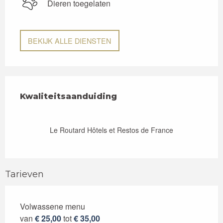
Dieren toegelaten
BEKIJK ALLE DIENSTEN
Dienstverlening
Kwaliteitsaanduiding
Kwaliteitsaanduiding
Le Routard Hôtels et Restos de France
Tarieven
Volwassene menu
Tarieven 2026
van
€ 25,00
tot
€ 35,00