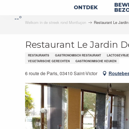
Aller
BEWE
ONTDEK
au
BEZ
--°
contenu
Welkom in de streek rond Montluçon
Restaurant Le Jardin
principal
Restaurant Le Jardin D
RESTAURANTS
GASTRONOMISCH RESTAURANT
LACTOSEVRIJ
VEGETARISCHE GERECHTEN
GASTRONOMISCHE KEUKEN
6 route de Paris, 03410 Saint-Victor
Routebes