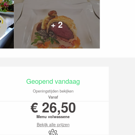
+ 2
Openingstijden en co
Geopend vandaag
Openingstijden bekijken
Vanaf
€ 26,50
Menu volwassene
Bekijk alle prijzen
Dieren toegelaten