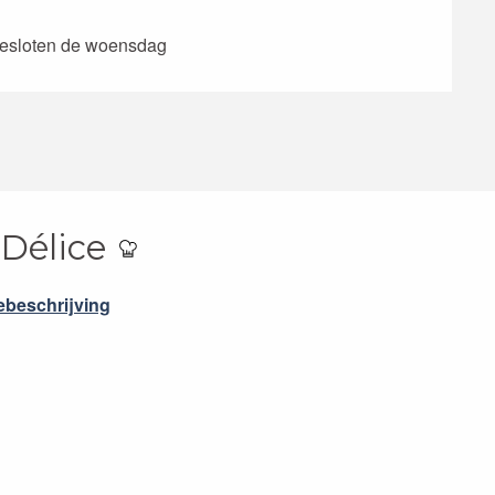
 Gesloten de woensdag
 Délice
ebeschrijving