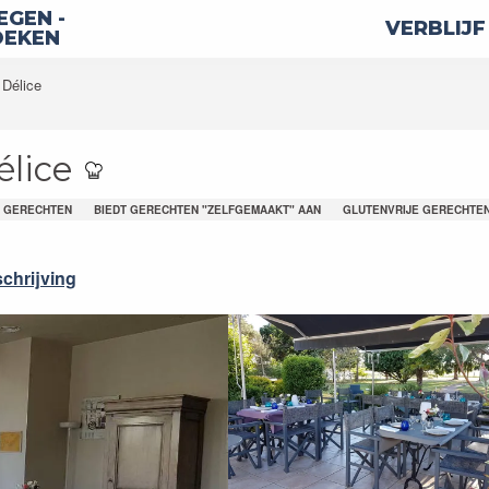
GEN -
VERBLIJF
OEKEN
 Délice
élice
E GERECHTEN
BIEDT GERECHTEN "ZELFGEMAAKT" AAN
GLUTENVRIJE GERECHTE
chrijving