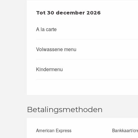
Van
Tot
30 december 2026
2 januari 2026
tot
30 december
A la carte
Volwassene menu
Kindermenu
Betalingsmethoden
American Express
Bankkaart/cr