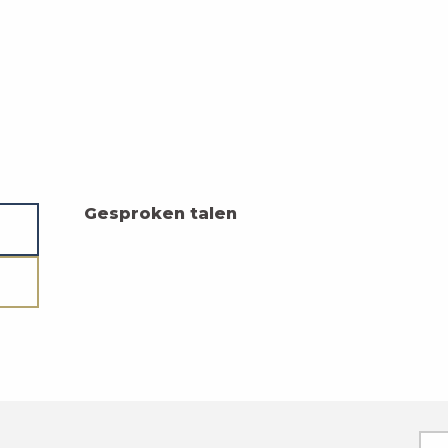
Gesproken talen
Gesproken talen