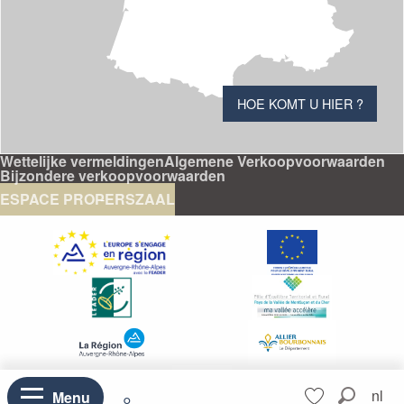
HOE KOMT U HIER ?
Wettelijke vermeldingen
Algemene Verkoopvoorwaarden
Bijzondere verkoopvoorwaarden
ESPACE PRO
PERSZAAL
Aller
nl
Menu
--°