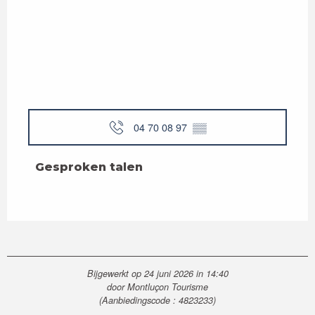
04 70 08 97
▒▒
Gesproken talen
Gesproken talen
Bijgewerkt op 24 juni 2026 in 14:40
door Montluçon Tourisme
(Aanbiedingscode :
4823233
)