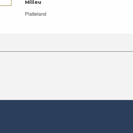
Milieu
Milieu
Platteland