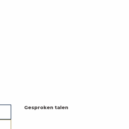
Gesproken talen
Gesproken talen