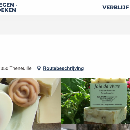
GEN -
VERBLIJF
OEKEN
a
3350 Theneuille
Routebeschrijving