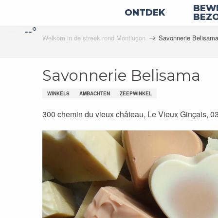
Aller
BEWE
ONTDEK
au
BEZ
--°
contenu
Welkom in de streek rond Montluçon
Savonnerie Belisam
principal
Savonnerie Belisama
WINKELS
AMBACHTEN
ZEEPWINKEL
300 chemin du vieux château, Le Vieux Ginçais, 0