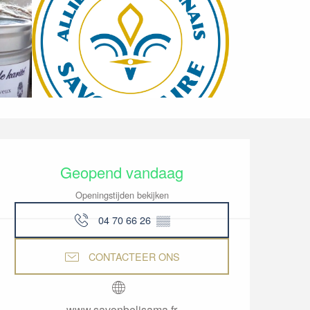
Openingstijden en co
Geopend vandaag
Openingstijden bekijken
04 70 66 26
▒▒
CONTACTEER ONS
www.savonbelisama.fr