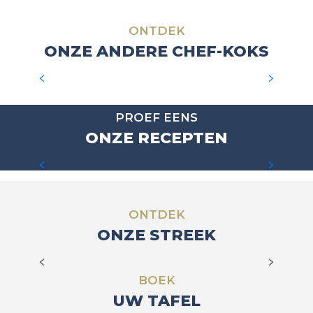
ONTDEK
ONZE ANDERE CHEF-KOKS
PAULINE ALET
PROEF EENS
ONZE RECEPTEN
DE VETPOMP
ONTDEK
ONZE STREEK
DE MARKTEN
BOEK
UW TAFEL
DE BESTE RESTAURANTS IN DE REGIO